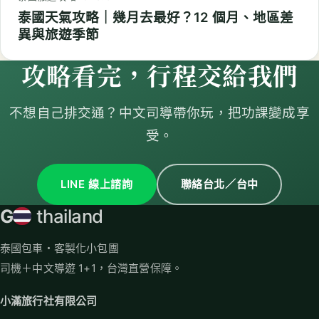
泰國天氣攻略｜幾月去最好？12 個月、地區差
異與旅遊季節
攻略看完，行程交給我們
不想自己排交通？中文司導帶你玩，把功課變成享
受。
LINE 線上諮詢
聯絡台北／台中
G
thailand
泰國包車・客製化小包團
司機＋中文導遊 1+1，台灣直營保障。
小滿旅行社有限公司