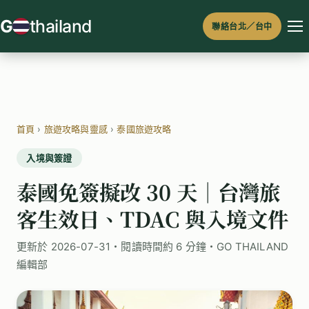
跳
G
thailand
聯絡台北／台中
至
主
要
內
容
首頁
›
旅遊攻略與靈感
›
泰國旅遊攻略
入境與簽證
泰國免簽擬改 30 天｜台灣旅
客生效日、TDAC 與入境文件
更新於 2026-07-31・閱讀時間約 6 分鐘・GO THAILAND
編輯部