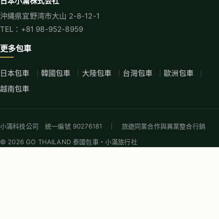
日本小滿株式会社
沖縄県宜野湾市大山 2-8-12-1
TEL：+81 98-952-8959
更多包車
日本包車
韓國包車
大陸包車
台灣包車
歐洲包車
越南包車
小滿科技公司 統一編號 90276181 ｜ 旅遊同業合作與異業整合行銷
© 2026 GO THAILAND 泰國包車・小滿旅行社