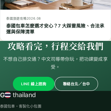
泰國旅遊攻略
2026.08
泰國包車怎麼選才安心？7 大踩雷風險、合法承
運與保障清單
攻略看完，行程交給我們
不想自己排交通？中文司導帶你玩，把功課變成享
受。
LINE 線上諮詢
聯絡台北／台中
G
thailand
泰國包車・客製化小包團