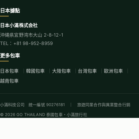
日本據點
日本小滿株式会社
沖縄県宜野湾市大山 2-8-12-1
TEL：+81 98-952-8959
更多包車
日本包車
韓國包車
大陸包車
台灣包車
歐洲包車
越南包車
小滿科技公司 統一編號 90276181 ｜ 旅遊同業合作與異業整合行銷
© 2026 GO THAILAND 泰國包車・小滿旅行社