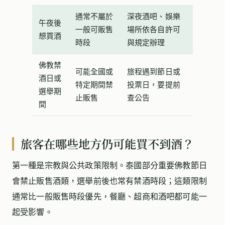
通常不屬於
深夜酒吧、娛樂
午夜後
一般可販售
場所依各自許可
想買酒
時段
與規定辦理
佛教禁
可能全國或
旅程遇到節日或
酒日或
特定期間禁
投票日，要提前
選舉期
止販售
查公告
間
旅客在哪些地方仍可能買不到酒？
第一種是宗教與公共政策限制。泰國部分重要佛教節日
會禁止販售酒類，選舉前後也常有禁酒時段；這類限制
通常比一般販售時段優先，餐廳、超商和酒吧都可能一
起受影響。