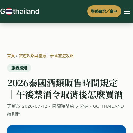
跳
G
thailand
聯絡台北／台中
至
主
要
內
容
首頁
›
旅遊攻略與靈感
›
泰國旅遊攻略
旅遊須知
2026泰國酒類販售時間規定
｜午後禁酒令取消後怎麼買酒
更新於 2026-07-12・閱讀時間約 5 分鐘・GO THAILAND
編輯部