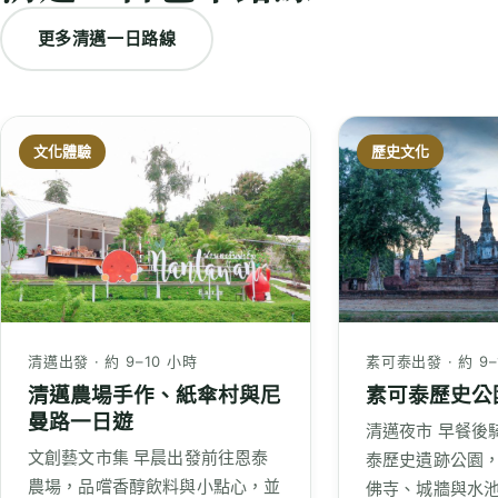
更多清邁一日路線
文化體驗
歷史文化
清邁出發 · 約 9–10 小時
素可泰出發 · 約 9–
清邁農場手作、紙傘村與尼
素可泰歷史公
曼路一日遊
清邁夜市 早餐後
文創藝文市集 早晨出發前往恩泰
泰歷史遺跡公園
農場，品嚐香醇飲料與小點心，並
佛寺、城牆與水