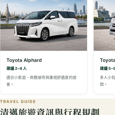
Toyota Alphard
Toyot
建議 2–4 人
建議 5–
適合小家庭、商務接待與重視舒適度的旅
多人小
客。
間。
TRAVEL GUIDE
清邁旅遊資訊與行程規劃