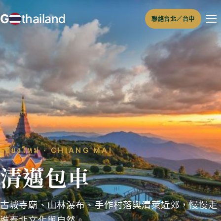
跳
G
thailand
聯絡台北／台中
至
主
要
內
容
เชียงใหม่ ‧ CHIANG MAI
清邁包車
古城寺廟、山林瀑布、手作村落與清萊近郊，慢慢走
進泰北文化與自然。