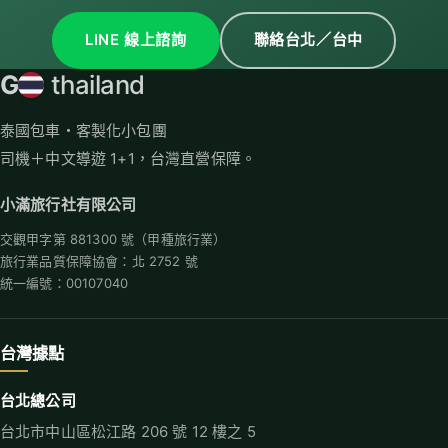
LINE 線上諮詢
聯絡台北／台中
G
thailand
泰國包車・客製化小包團
司機＋中文導遊 1+1，台灣直營保障。
小滿旅行社有限公司
交觀甲字第 881300 號（甲種旅行業）
旅行業品質保障協會：北 2752 號
統一編號：00107040
台灣據點
台北總公司
台北市中山區松江路 206 號 12 樓之 5