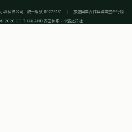
小滿科技公司 統一編號 90276181 ｜ 旅遊同業合作與異業整合行銷
© 2026 GO THAILAND 泰國包車・小滿旅行社