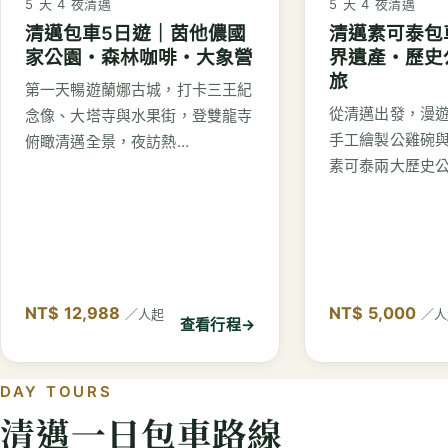
5 天 4 夜
清邁
5 天 4 夜
清邁
清邁素可泰包
清邁包車5日遊｜茵他儂國
界遺產・歷史
家公園・森林咖啡・大象營
旅
第一天暢遊蘭娜古城，打卡三王紀
從清邁出發，漫
念像、大塔寺與水果街，登雙龍寺
手工繪製公雞碗
俯瞰清邁全景，夜訪熱…
素可泰兩大歷史
NT$ 12,988
NT$ 5,000
／人起
／人
查看行程
→
DAY TOURS
清邁一日包車路線