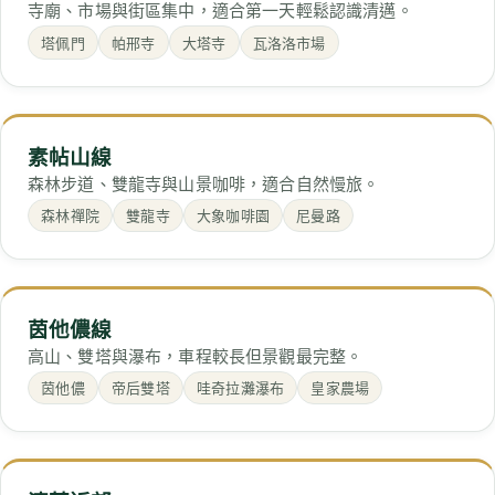
寺廟、市場與街區集中，適合第一天輕鬆認識清邁。
塔佩門
帕邢寺
大塔寺
瓦洛洛市場
素帖山線
森林步道、雙龍寺與山景咖啡，適合自然慢旅。
森林禪院
雙龍寺
大象咖啡園
尼曼路
茵他儂線
高山、雙塔與瀑布，車程較長但景觀最完整。
茵他儂
帝后雙塔
哇奇拉灘瀑布
皇家農場