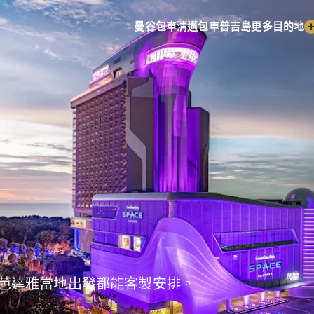
曼谷包車
清邁包車
普吉島
更多目的地
芭達雅當地出發都能客製安排。