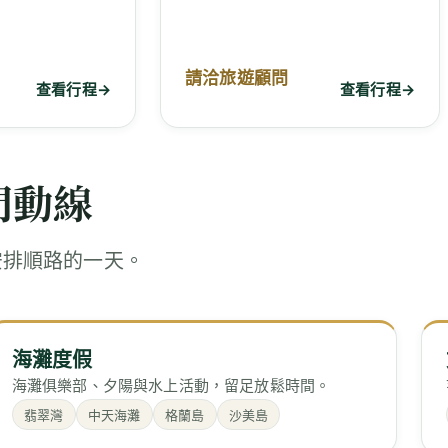
請洽旅遊顧問
查看行程
→
查看行程
→
門動線
安排順路的一天。
海灘度假
海灘俱樂部、夕陽與水上活動，留足放鬆時間。
翡翠灣
中天海灘
格蘭島
沙美島