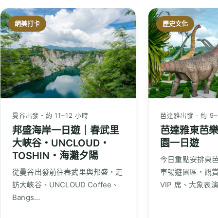
網美打卡
歷史文化
曼谷出發・約 11–12 小時
芭達雅出發 · 約 9–
邦盛海岸一日遊｜春武里
芭達雅東芭
大峽谷・UNCLOUD・
園一日遊
TOSHIN・海灘夕陽
今日重點安排東
從曼谷出發前往春武里與邦盛，走
車暢遊園區，觀
訪大峽谷、UNCLOUD Coffee、
VIP 席、大象表
Bangs…