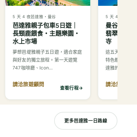
5 天 4 夜
芭達雅・曼谷
5 天 4 夜
曼谷・
芭達雅親子包車5日遊｜
曼谷芭達雅
長頸鹿餵食・主題樂園・
翡翠灣・東
水上市場
寺
夢想芭堤雅親子五日遊，適合家庭
這五天的行程
與好友的獨立旅程。第一天遊覽
特色體驗，從
747咖啡廳、Icon…
達雅的海灘和
請洽旅遊顧問
請洽旅遊顧
查看行程
→
更多芭達雅一日路線