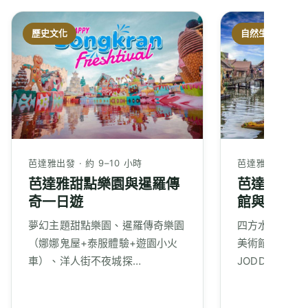
歷史文化
自然生態
芭達雅出發 · 約 9–10 小時
芭達雅出發 · 約 
芭達雅甜點樂園與暹羅傳
芭達雅水上
奇一日遊
館與綠山動
夢幻主題甜點樂園、暹羅傳奇樂園
四方水上市場(
（娜娜鬼屋+泰服體驗+遊園小火
美術館、綠山
車）、洋人街不夜城探…
JODD FAI…