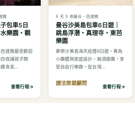
達雅
6 天 5 夜
曼谷・芭達雅
子包車5日
曼谷沙美島包車6日遊｜
・水樂園・觀
跳島浮潛・真理寺・東芭
樂園
與芭達雅最受歡迎
夢想沙美島海天巡禮6日遊，專為
天四夜讓孩子開
小團體與家庭設計，無須跟團，享
從餵食長…
受自由行樂趣。從台灣…
請洽旅遊顧問
查看行程
→
查看行程
→