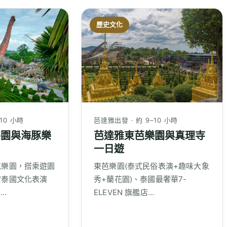
歷史文化
10 小時
芭達雅出發 · 約 9–10 小時
樂園與海豚樂
芭達雅東芭樂園與真理寺
一日遊
芭樂園，搭乘遊園
東芭樂園(泰式民俗表演+趣味大象
賞泰國文化表演
秀+蘭花園)、泰國最奢華7-
演…
ELEVEN 旗艦店…