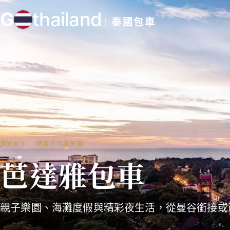
跳
G
thailand
至
泰國包車
主
要
內
容
พัทยา ‧ PATTAYA
芭達雅包車
親子樂園、海灘度假與精彩夜生活，從曼谷銜接或