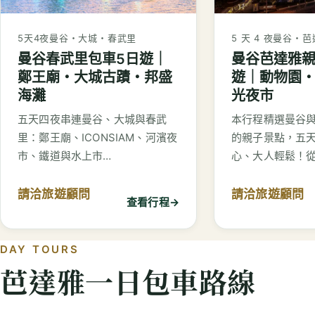
5天4夜
曼谷・大城・春武里
5 天 4 夜
曼谷・芭
曼谷春武里包車5日遊｜
曼谷芭達雅親
鄭王廟・大城古蹟・邦盛
遊｜動物園
海灘
光夜市
五天四夜串連曼谷、大城與春武
本行程精選曼谷
里：鄭王廟、ICONSIAM、河濱夜
的親子景點，五
市、鐵道與水上市…
心、大人輕鬆！
請洽旅遊顧問
請洽旅遊顧問
查看行程
→
DAY TOURS
芭達雅一日包車路線