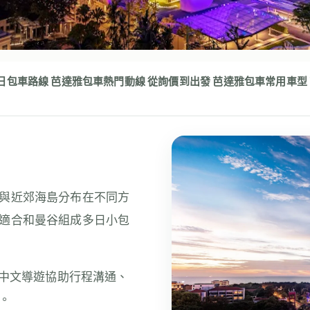
日包車路線
芭達雅包車熱門動線
從詢價到出發
芭達雅包車常用車型
與近郊海島分布在不同方
適合和曼谷組成多日小包
，中文導遊協助行程溝通、
。