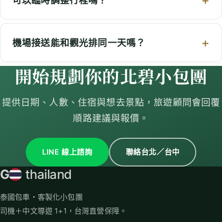
可以臨時調整行程嗎？
機場接送能和觀光排同一天嗎？
開始規劃你的北碧小包團
提供日期、人數、住宿與想去景點，旅遊顧問會回覆
順路建議與報價。
LINE 線上諮詢
聯絡台北／台中
G
thailand
泰國包車・客製化小包團
司機＋中文導遊 1+1，台灣直營保障。