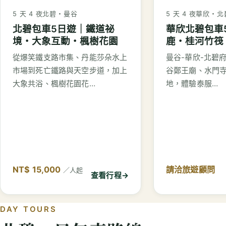
5 天 4 夜
北碧・曼谷
5 天 4 夜
華欣・北
北碧包車5日遊｜鐵道祕
華欣北碧包車
境・大象互動・楓樹花園
鹿・桂河竹筏
從爆笑鐵支路市集、丹能莎朵水上
曼谷-華欣-北碧
市場到死亡鐵路與天空步道，加上
谷鄭王廟、水門寺、
大象共浴、楓樹花園花…
地，體驗泰服…
NT$ 15,000
請洽旅遊顧問
／人起
查看行程
→
DAY TOURS