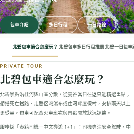
包車介紹
多日行程
一日路線
北碧包車適合怎麼玩？
北碧包車多日行程推薦
北碧一日包車
PRIVATE TOUR
北碧包車適合怎麼玩？
北碧景點沿桂河與山區分散，從曼谷當日往返只能精選重點；
想搭死亡鐵路、走愛侶灣瀑布或住河畔度假村，安排兩天以上
更從容。包車可配合火車班次與景點開放狀況調整。
服務採「泰籍司機＋中文導遊 1+1」：司機專注安全駕駛，中