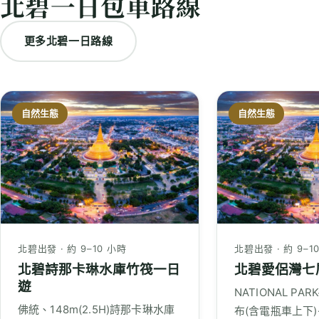
北碧一日包車路線
更多北碧一日路線
自然生態
自然生態
北碧出發 · 約 9–10 小時
北碧出發 · 約 9–1
北碧詩那卡琳水庫竹筏一日
北碧愛侶灣七
遊
NATIONAL P
佛統、148m(2.5H)詩那卡琳水庫
布(含電瓶車上下)→2