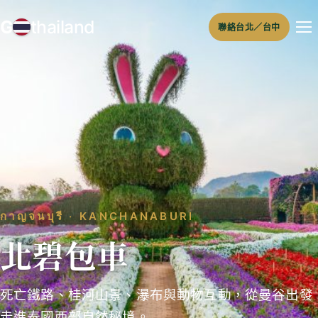
跳
G
thailand
聯絡台北／台中
至
主
要
內
容
กาญจนบุรี ‧ KANCHANABURI
北碧包車
死亡鐵路、桂河山景、瀑布與動物互動，從曼谷出發
走進泰國西部自然秘境。