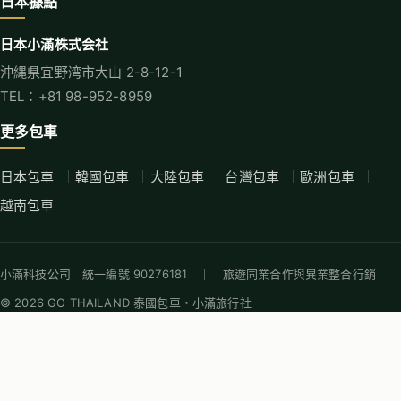
日本據點
日本小滿株式会社
沖縄県宜野湾市大山 2-8-12-1
TEL：+81 98-952-8959
更多包車
日本包車
韓國包車
大陸包車
台灣包車
歐洲包車
越南包車
小滿科技公司 統一編號 90276181 ｜ 旅遊同業合作與異業整合行銷
© 2026 GO THAILAND 泰國包車・小滿旅行社