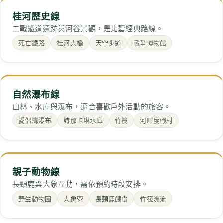
桂河歷史線
二戰鐵道遺跡與河谷景觀，是北碧經典路線。
死亡鐵路
桂河大橋
天空步道
戰爭博物館
自然瀑布線
山林、水庫與瀑布，適合喜歡戶外活動的旅客。
愛侶灣瀑布
詩那卡琳水庫
竹筏
河畔度假村
親子動物線
長頸鹿與大象互動，需依預約時段安排。
野生動物園
大象營
長頸鹿餵食
竹筏漂流