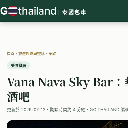
跳
G
thailand
至
泰國包車
主
要
內
容
首頁
›
旅遊攻略與靈感
›
華欣
美食餐廳
Vana Nava Sky 
酒吧
更新於 2026-07-12・閱讀時間約 4 分鐘・GO THAILAND 編