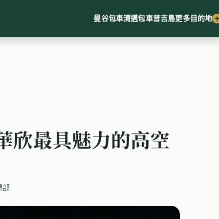
曼谷包車
清邁包車
普吉島
更多目的地
Bar：華欣最具魅力的高空
輯部