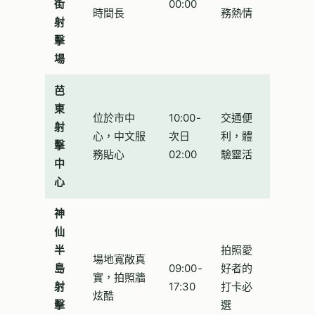
街
00:00
時間長
務熱情
射
擊
場
芭
東
位於市中
10:00-
交通便
射
心，中文服
次日
利，體
擊
務貼心
02:00
驗靈活
中
心
神
仙
半
拍照愛
場地寬敞真
島
09:00-
好者的
實，拍照牆
射
17:30
打卡必
炫酷
擊
選