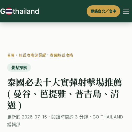
跳
G
thailand
聯絡台北／台中
至
主
要
內
容
首頁
›
旅遊攻略與靈感
›
泰國旅遊攻略
景點探索
泰國必去十大實彈射擊場推薦
( 曼谷、芭提雅、普吉島、清
邁 )
更新於 2026-07-15・閱讀時間約 3 分鐘・GO THAILAND
編輯部