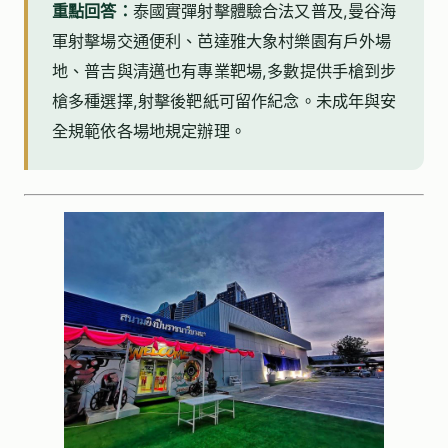
重點回答：
泰國實彈射擊體驗合法又普及,曼谷海
軍射擊場交通便利、芭達雅大象村樂園有戶外場
地、普吉與清邁也有專業靶場,多數提供手槍到步
槍多種選擇,射擊後靶紙可留作紀念。未成年與安
全規範依各場地規定辦理。