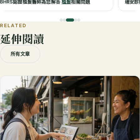
瑞安診所
台中掉髮
｜
台中減肥
門診
謝
RELATED
延伸閱讀
所有文章