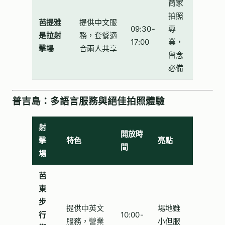
商家
拍照
芭提雅
提供中文服
09:30-
專
是拉射
務，套餐適
17:00
業，
擊場
合兩人共享
留念
必備
普吉島：多語言服務與絕佳拍照體驗
射
開放時
擊
特色
亮點
間
場
芭
東
步
提供中英文
場地雖
行
10:00-
服務，營業
小但服