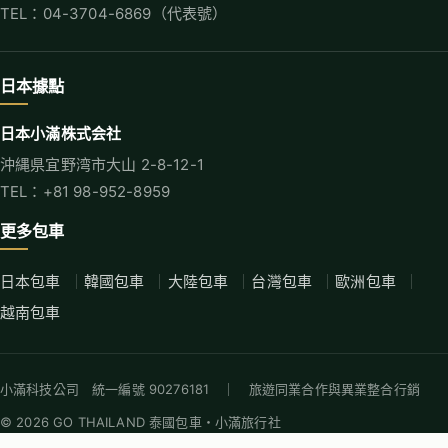
TEL：04-3704-6869（代表號）
日本據點
日本小滿株式会社
沖縄県宜野湾市大山 2-8-12-1
TEL：+81 98-952-8959
更多包車
日本包車
韓國包車
大陸包車
台灣包車
歐洲包車
越南包車
小滿科技公司 統一編號 90276181 ｜ 旅遊同業合作與異業整合行銷
© 2026 GO THAILAND 泰國包車・小滿旅行社