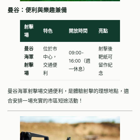
曼谷：便利與樂趣兼備
射擊
特色
開放時間
亮點
場
曼谷
位於市
射擊後
09:00-
海軍
中心，
靶紙可
16:00（週
射擊
交通便
留作紀
一休息）
場
利
念
曼谷海軍射擊場交通便利，是體驗射擊的理想地點，適
合安排一場充實的市區短途活動！