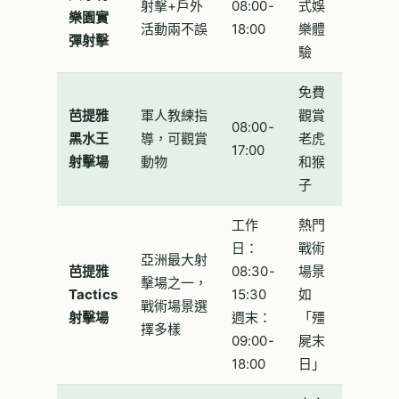
射擊+戶外
08:00-
式娛
樂園實
活動兩不誤
18:00
樂體
彈射擊
驗
免費
芭提雅
軍人教練指
觀賞
08:00-
黑水王
導，可觀賞
老虎
17:00
射擊場
動物
和猴
子
工作
熱門
日：
戰術
亞洲最大射
芭提雅
08:30-
場景
擊場之一，
Tactics
15:30
如
戰術場景選
射擊場
週末：
「殭
擇多樣
09:00-
屍末
18:00
日」