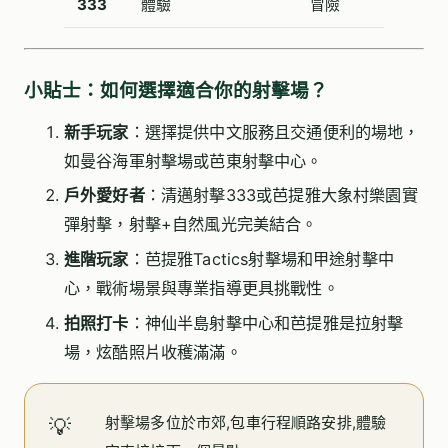
333
體驗
冒險
小貼士：如何選擇適合你的射擊場？
新手玩家
：選擇提供中文服務且交通便利的場地，
如曼谷海軍射擊場或芭東射擊中心。
戶外愛好者
：清邁射擊333或芭提雅大象村樂園實
彈射擊，射擊+自然風光完美結合。
進階玩家
：芭提雅Tactics射擊場和甲途射擊中
心，戰術場景與專業指導更具挑戰性。
拍照打卡
：神仙半島射擊中心和芭提雅是拉射擊
場，炫酷照片收穫滿滿。
射擊場多位於市郊,包車行程順路安排,體驗
💡