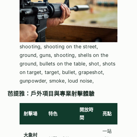
shooting, shooting on the street,
ground, guns, shooting, shells on the
ground, bullets on the table, shot, shots
on target, target, bullet, grapeshot,
gunpowder, smoke, loud noise,
芭提雅：戶外項目與專業射擊體驗
開放時
射擊場
特色
亮點
間
一站
大象村