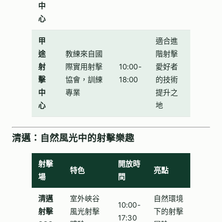
中
心
甲
適合進
途
教練來自國
階射擊
射
際實用射擊
10:00-
愛好者
擊
協會，訓練
18:00
的技術
中
專業
提升之
心
地
清邁：自然風光中的射擊樂趣
射擊
開放時
特色
亮點
場
間
清邁
室外峽谷
自然環境
10:00-
射擊
風光射擊
下的射擊
17:30