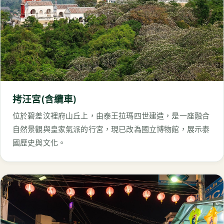
拷汪宮(含纜車)
位於碧差汶裡府山丘上，由泰王拉瑪四世建造，是一座融合
自然景觀與皇家氣派的行宮，現已改為國立博物館，展示泰
國歷史與文化。