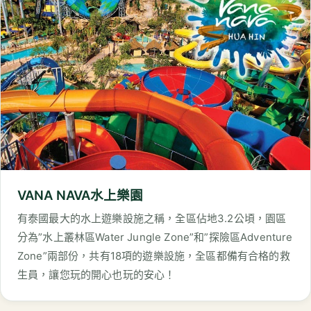
VANA NAVA水上樂園
有泰國最大的水上遊樂設施之稱，全區佔地3.2公頃，園區
分為”水上叢林區Water Jungle Zone”和”探險區Adventure
Zone”兩部份，共有18項的遊樂設施，全區都備有合格的救
生員，讓您玩的開心也玩的安心！