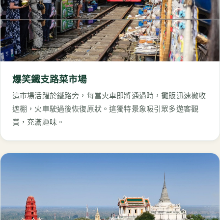
爆笑鐵支路菜市場
這市場活躍於鐵路旁，每當火車即將通過時，攤販迅速撤收
遮棚，火車駛過後恢復原狀。這獨特景象吸引眾多遊客觀
賞，充滿趣味。