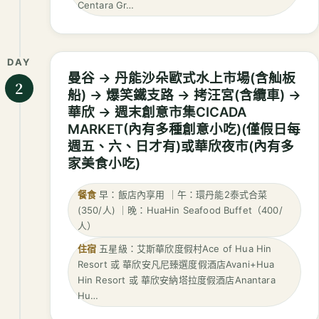
Centara Gr…
DAY
曼谷 → 丹能沙朵歐式水上市場(含舢板
2
船) → 爆笑鐵支路 → 拷汪宮(含纜車) →
華欣 → 週末創意市集CICADA
MARKET(內有多種創意小吃)(僅假日每
週五、六、日才有)或華欣夜市(內有多
家美食小吃)
餐食
早：飯店內享用 ｜午：環丹能2泰式合菜
(350/人) ｜晚：HuaHin Seafood Buffet（400/
人）
住宿
五星級：艾斯華欣度假村Ace of Hua Hin
Resort 或 華欣安凡尼臻選度假酒店Avani+Hua
Hin Resort 或 華欣安納塔拉度假酒店Anantara
Hu…