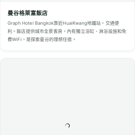
帕拉索羅查達12酒店
Praso@Ratchada12酒店距惠恭王地鐵站500公尺，提供空
調客房、屋頂泳池、健身房及餐廳。客房配備完善，並有免
費WiFi，適合旅客放鬆與休憩。