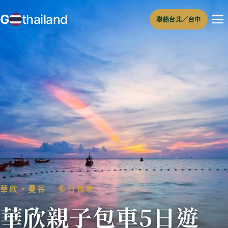
跳
G
thailand
聯絡台北／台中
至
主
要
內
容
華欣・曼谷 ‧ 多日包車
華欣親子包車5日遊