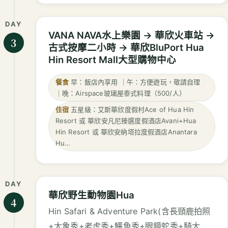
DAY
VANA NAVA水上樂園 → 華欣火車站 →
3
古式按摩二小時 → 華欣BluPort Hua
Hin Resort Mall大型購物中心
餐食
早：飯店內享用 ｜午：方便遊玩，敬請自理
｜晚：Airspace玻璃屋泰式料理（500/人）
住宿
五星級：艾斯華欣度假村Ace of Hua Hin
Resort 或 華欣安凡尼臻選度假酒店Avani+Hua
Hin Resort 或 華欣安納塔拉度假酒店Anantara
Hu…
DAY
華欣野生動物園Hua
4
Hin Safari & Adventure Park(含長頸鹿拍照
+大象秀+老虎秀+鱷魚秀+眼鏡蛇秀+騎大