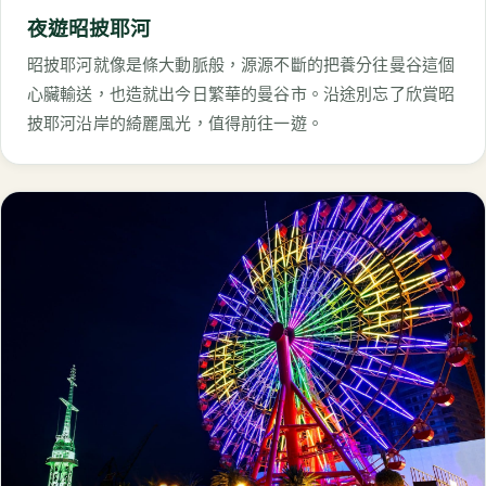
夜遊昭披耶河
昭披耶河就像是條大動脈般，源源不斷的把養分往曼谷這個
心臟輸送，也造就出今日繁華的曼谷市。沿途別忘了欣賞昭
披耶河沿岸的綺麗風光，值得前往一遊。