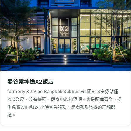
曼谷素坤逸X2飯店
formerly X2 Vibe Bangkok Sukhumvit 距BTS安努站僅
250公尺，設有餐廳、健身中心和酒吧。客房配備齊全，提
供免費WiFi和24小時客房服務，是商務及旅遊的理想選
擇。