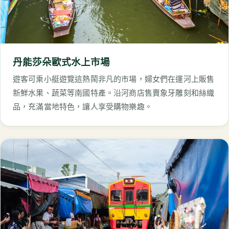
丹能莎朵歐式水上市場
遊客可乘小艇遊覽這熱鬧非凡的市場，婦女們在運河上販售
新鮮水果、蔬菜等南國特產。沿河商店售賣象牙雕刻和絲織
品，充滿當地特色，讓人享受購物樂趣。