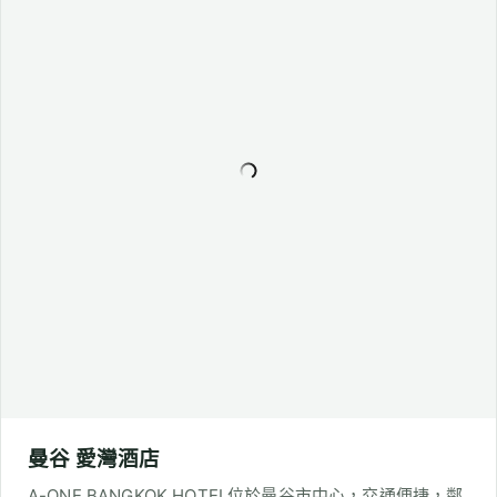
席那克林米伊 酒店
Mii Hotel Srinakarin距離BITEC展覽中心4.4公里，靠近
Mega Bangna購物中心和西康百貨。飯店提供餐廳、酒吧
和免費WiFi，部分客房享有游泳池、花園或城市景觀，提供
舒適便捷的住宿選擇。
華欣飯店