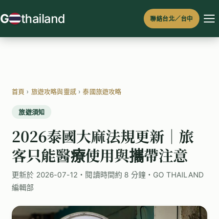
跳
G
thailand
聯絡台北／台中
至
主
要
內
容
首頁
›
旅遊攻略與靈感
›
泰國旅遊攻略
旅遊須知
2026泰國大麻法規更新｜旅
客只能醫療使用與攜帶注意
更新於 2026-07-12・閱讀時間約 8 分鐘・GO THAILAND
編輯部