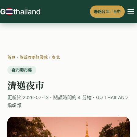
跳
G
thailand
聯絡台北／台中
至
主
要
內
容
首頁
›
旅遊攻略與靈感
›
泰北
夜市與市集
清邁夜市
更新於 2026-07-12・閱讀時間約 4 分鐘・GO THAILAND
編輯部