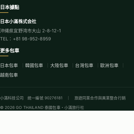
日本據點
日本小滿株式会社
沖縄県宜野湾市大山 2-8-12-1
TEL：+81 98-952-8959
更多包車
日本包車
韓國包車
大陸包車
台灣包車
歐洲包車
越南包車
小滿科技公司 統一編號 90276181 ｜ 旅遊同業合作與異業整合行銷
© 2026 GO THAILAND 泰國包車・小滿旅行社