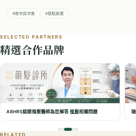
#夜市與市集
#景點探索
SELECTED PARTNERS
精選合作品牌
相關問題
瑞安診所
台中掉髮
｜
台中減肥
門診
RELATED