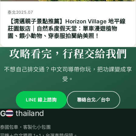
泰北
2025.07
【清邁親子景點推薦】Horizon Village 地平線
莊園飯店｜自然系度假天堂：單車漫遊植物
園、餵小動物、穿泰服拍蘭納美照！
攻略看完，行程交給我們
不想自己排交通？中文司導帶你玩，把功課變成享
受。
LINE 線上諮詢
聯絡台北／台中
G
thailand
泰國包車・客製化小包團
司機＋中文導遊 1+1，台灣直營保障。