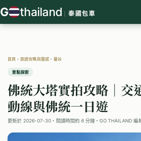
跳
G
thailand
至
泰國包車
主
要
內
容
首頁
›
旅遊攻略與靈感
›
曼谷
景點探索
佛統大塔實拍攻略｜交
動線與佛統一日遊
更新於 2026-07-30・閱讀時間約 6 分鐘・GO THAILAND 