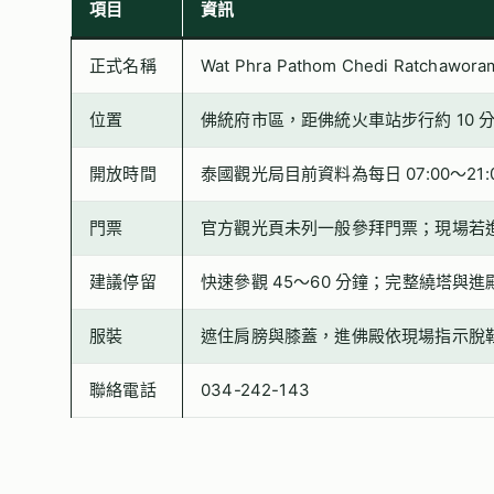
項目
資訊
正式名稱
Wat Phra Pathom Chedi Ratchawor
位置
佛統府市區，距佛統火車站步行約 10 
開放時間
泰國觀光局目前資料為每日 07:00～21:
門票
官方觀光頁未列一般參拜門票；現場若
建議停留
快速參觀 45～60 分鐘；完整繞塔與進殿約
服裝
遮住肩膀與膝蓋，進佛殿依現場指示脫
聯絡電話
034-242-143