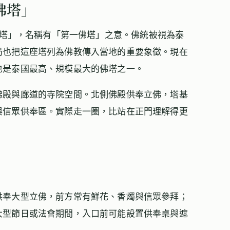
佛塔」
「佛統佛塔」，名稱有「第一佛塔」之意。佛統被視為泰
局也把這座塔列為佛教傳入當地的重要象徵。現在
也是泰國最高、規模最大的佛塔之一。
佛殿與廊道的寺院空間。北側佛殿供奉立佛，塔基
與信眾供奉區。實際走一圈，比站在正門理解得更
供奉大型立佛，前方常有鮮花、香燭與信眾參拜；
大型節日或法會期間，入口前可能設置供奉桌與遮